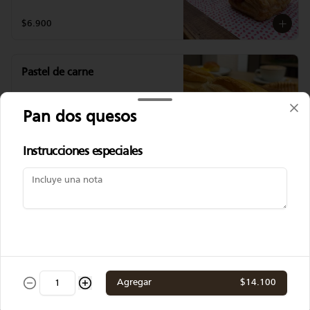
$6.900
Pastel de carne
Pan dos quesos
$6.900
Instrucciones especiales
Pastel de pollo
$6.900
Agregar
$14.100