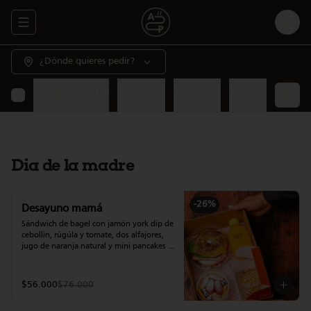
Abrir menu de navegación
Login
¿Dónde quieres pedir?
Dia de la madre
Almuerzo
Desayuno
Panadería
Gour
Dia de la madre
-
26
%
Desayuno mamá
Sándwich de bagel con jamón york dip de 
cebollín, rúgúla y tomate, dos alfajores, 
jugo de naranja natural y mini pancakes 
con fruta.
$56.000
$76.000