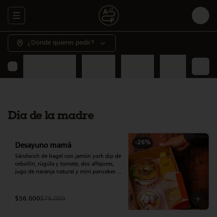
Abrir menu de navegación
Login
¿Dónde quieres pedir?
Dia de la madre
Almuerzo
Desayuno
Panadería
Gour
Dia de la madre
-
26
%
Desayuno mamá
Sándwich de bagel con jamón york dip de 
cebollín, rúgúla y tomate, dos alfajores, 
jugo de naranja natural y mini pancakes 
con fruta.
$56.000
$76.000