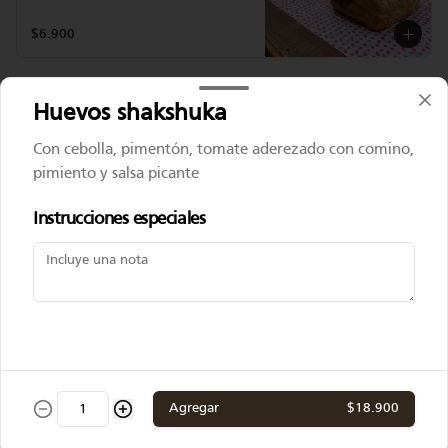
$6.900
Pastel de carne
Huevos shakshuka
Con cebolla, pimentón, tomate aderezado con comino,
pimiento y salsa picante
$6.900
Instrucciones especiales
Pastel de pollo
$6.900
Agregar
$18.900