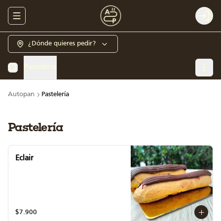
Abrir menu de navegación
Login
¿Dónde quieres pedir?
Pastelería
Autopan
Pastelería
Pastelería
Eclair
$7.900